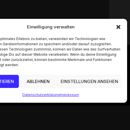
Einwilligung verwalten
optimales Erlebnis zu bieten, verwenden wir Technologien wie
m Geräteinformationen zu speichern und/oder darauf zuzugreifen.
esen Technologien zustimmst, können wir Daten wie das Surfverhalten
tige IDs auf dieser Website verarbeiten. Wenn du deine Einwilligung
lst oder zurückziehst, können bestimmte Merkmale und Funktionen
igt werden.
Socials
TIEREN
ABLEHNEN
EINSTELLUNGEN ANSEHEN
Datenschutzerklärung
Impressum
Haftungsausschluss