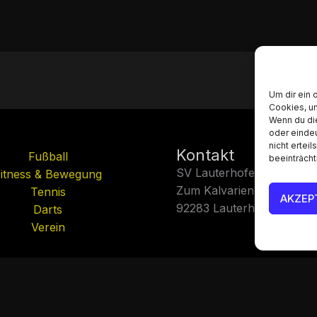
Um dir ein 
Cookies, u
Wenn du di
oder eindeu
nicht ertei
Kontakt
Fußball
beeinträcht
SV Lauterhofen e.V.
itness & Bewegung
Zum Kalvarienberg
Tennis
AKZEP
92283 Lauterhofen
Darts
Verein
Datenschutzerklärung